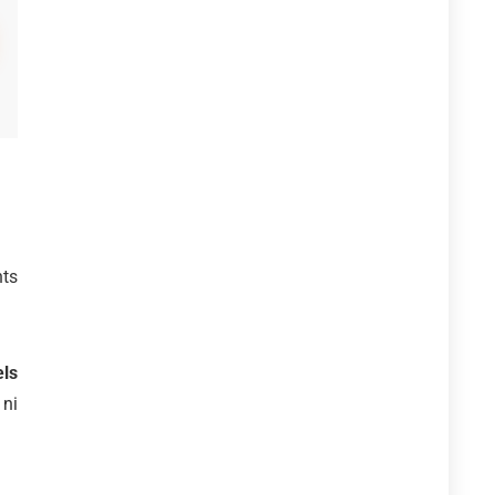
nts
ls
 ni