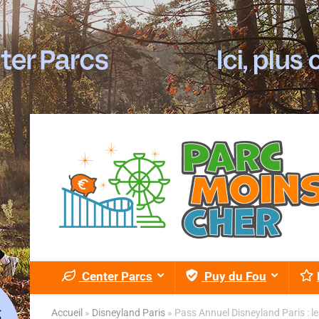
Center Parcs
Puy du Fou
Accueil
»
Disneyland Paris
»
Pass Annuel Disneyland Paris : le