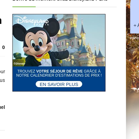
n
0
our
ous
uel