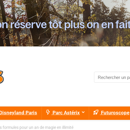
Disneyland Paris
Parc Astérix
Futuroscope
s formules pour un an de magie en illimité